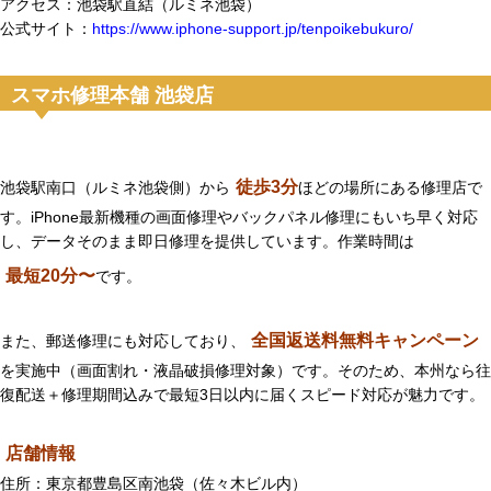
アクセス：池袋駅直結（ルミネ池袋）
公式サイト：
https://www.iphone-support.jp/tenpoikebukuro/
スマホ修理本舗 池袋店
徒歩3分
池袋駅南口（ルミネ池袋側）から
ほどの場所にある修理店で
す。iPhone最新機種の画面修理やバックパネル修理にもいち早く対応
し、データそのまま即日修理を提供しています。作業時間は
最短20分〜
です。
全国返送料無料キャンペーン
また、郵送修理にも対応しており、
を実施中（画面割れ・液晶破損修理対象）です。そのため、本州なら往
復配送＋修理期間込みで最短3日以内に届くスピード対応が魅力です。
店舗情報
住所：東京都豊島区南池袋（佐々木ビル内）