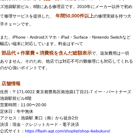
ズ池袋駅前ビル」8階にある修理店です。2010年にメーカー以外で初め
年間50,000件以上
て修理サービスを提供した、
の修理実績を持つ大
手チェーンです。
また、iPhone・Androidスマホ・iPad・Surface・Nintendo Switchなど
幅広い端末に対応しています。料金はすべて
部品代＋作業費＋消費税を含んだ総額表示
で、追加費用は一切
ありません。そのため、他店では対応不可の難修理にも対応してくれる
のが心強いポイントです。
店舗情報
住所：〒171-0022 東京都豊島区南池袋1丁目21-7 イー・パートナーズ
池袋駅前ビル8階
営業時間：11:00〜20:00
定休日：年中無休
アクセス：池袋駅 東口（南）から徒歩2分
決済：現金・クレジットカード・電子決済
公式サイト：
https://flash-agt.com/shoplist/shop-ikebukuro/