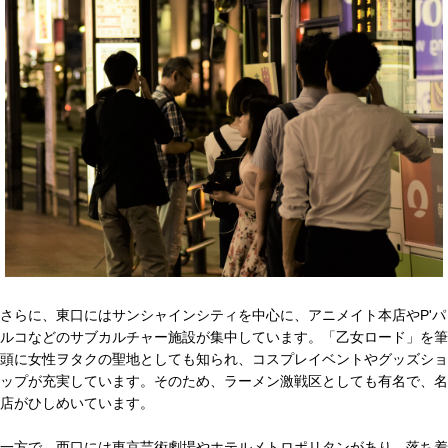
さらに、東口にはサンシャインシティを中心に、アニメイト本店やP'パ
ルコなどのサブカルチャー施設が集中しています。「乙女ロード」を筆
頭に女性ヲタクの聖地としても知られ、コスプレイベントやグッズショ
ップが充実しています。そのため、ラーメン激戦区としても有名で、名
店がひしめいています。
一方で、西口には東京芸術劇場やホテルメトロポリタンがあり、落ち着